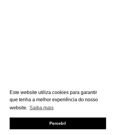
TERMOS E CONDIÇÕES
POLÍTICA DE PRIVACIDADE
contacto@acoq.pt
(+351) 219 205 225
Este website utiliza cookies para garantir
Livro de Reclamação
que tenha a melhor experiência do nosso
©
ACOQ, Todos os direitos reservados. Powered by
website.
Saiba mais
iFresh Studios
Este site está protegido por reCAPTCHA, aplicando-se a 
Percebi!
Politica de Privacidade
 e 
Termos e Condições
 da Google