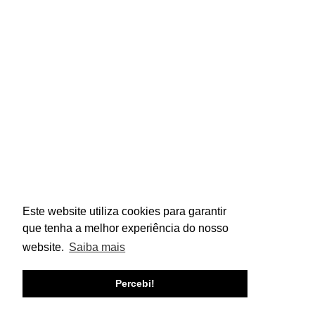
POLÍTICA DE PRIVACIDADE
contacto@acoq.pt
(+351) 219 205 225
Este website utiliza cookies para garantir
Livro de Reclamação
que tenha a melhor experiência do nosso
©
ACOQ, Todos os direitos reservados. Powered by
website.
Saiba mais
iFresh Studios
Este site está protegido por reCAPTCHA, aplicando-se a 
Percebi!
Politica de Privacidade
 e 
Termos e Condições
 da Google